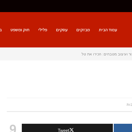
עמוד הבית
מבזקים
עסקים
פלילי
חוק ומשפט
ב
ור ועיצוב מטבחים: הכירו את טל מטבחים
על
ות
טיפולי
9
Tweet
שיניים