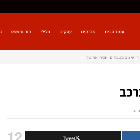
עמוד הבית
מבזקים
עסקים
פלילי
חוק ומשפט
ב
ור ועיצוב מטבחים: הכירו את טל מטבחים
רכב
על
בות
תקלות
12
Tweet
ובעיות