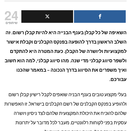
העלאת
24
סיווג
שיתופים
השאיפה של כל קבלן בענף הבנייה היא להיות קבלן רשום. זה
קבלנים:
השלב הראשון בדרך להופעה בפנקס הקבלנים וקבלת אישור
איך
למקצועיות וליושרה של הקבלן. כעת המטרה היא להתקדם
עושים
ולשפר סיווג קבלני מדי שנה. מהו סיווג קבלני, למה הוא חשוב
ואיך משפרים את הסיווג בדרך הנכונה – במאמר שהכנו
את
עבורכם.
זה
בעלי מקצוע טובים בענף הבניה שואפים לקבל רישיון קבלן רשום
נכון?
ולהופיע בפנקס הקבלנים של רשם הקבלנים בישראל. זו האפשרות
שלהם להוכיח את היכולת המקצועית שלהם לצד ניסיון ויושרה
עסקית בפני לקוחות רלוונטיים. מעבר לכל מדובר על יתרונות