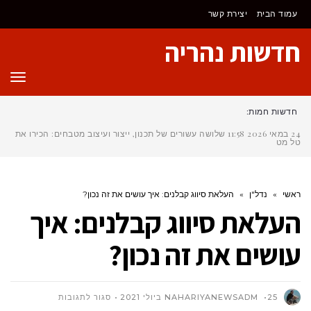
לתוכן
עמוד הבית
יצירת קשר
חדשות נהריה
תפר
חדשות חמות:
24 במאי 2026
11:58
שלושה עשורים של תכנון, ייצור ועיצוב מטבחים: הכירו את
טל מטבחי
ראשי
»
נדל"ן
»
העלאת סיווג קבלנים: איך עושים את זה נכון?
העלאת סיווג קבלנים: איך
עושים את זה נכון?
על
25 ביולי 2021
NAHARIYANEWSADM
סגור לתגובות