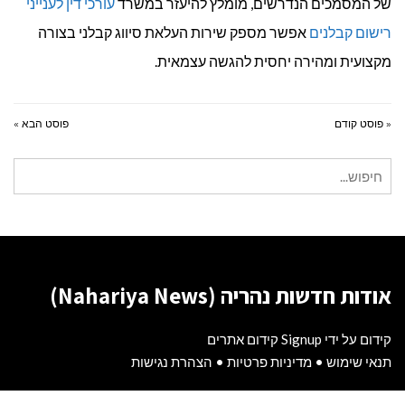
של המסמכים הנדרשים, מומלץ להיעזר במשרד
עורכי דין לענייני
רישום קבלנים
אפשר מספק שירות העלאת סיווג קבלני בצורה
מקצועית ומהירה יחסית להגשה עצמאית.
« פוסט קודם
פוסט הבא »
חיפוש
עבור:
אודות חדשות נהריה (Nahariya News)
קידום על ידי Signup קידום אתרים
תנאי שימוש
•
מדיניות פרטיות
•
הצהרת נגישות