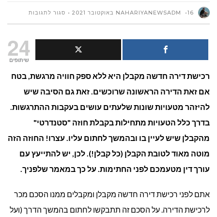
על
16 באוקטובר 2021
NAHARIYANEWSADM
סגור לתגובות
מהם
24
השינויים
שיתופים
רכישת דירה חדשה מקבלן היא ללא ספק חוויה מרגשת, בטח
שחייבים
אם זאת הדירה הראשונה שרוכשים. זאת גם הסיבה שיש
לעשות
להיזהר מטעויות שונות שלעתים עושים בעקבות ההתרגשות.
בעת
בדרך כלל הטעויות מתחילות בקבלת חוזה "סטנדרטי"
מהקבלן שיש לעיין בו ובהמשך לחתום עליו. עצרו! החוזה הזה
קניית
מוטה מאוד לטובת הקבלן (כל קבלן!). לכן, יש להתייעץ עם
דירה
עורך דין מטעמכם לפני החתימות. על כך במאמר שלפניך.
מקבלן?
אתם לפני רכישת דירה חדשה מקבלן ומקבלים ממנו הסכם מכר
לרכישת הדירה. על הסכם זה תתבקשו לחתום בהמשך הדרך (ועל