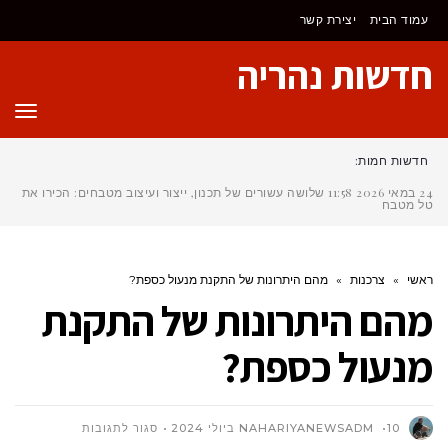
לתוכן
עמוד הבית
יצירת קשר
חדשות נהריה
תפר
חדשות חמות:
24 במאי 2026
11:58
שלושה עשורים של תכנון, ייצור ועיצוב מטבחים: הכירו את
טל מטבחים
ראשי
»
צרכנות
»
מהם היתרונות של התקנת מנעול כספת?
מהם היתרונות של התקנת
מנעול כספת?
על
10 ביולי 2024
NAHARIYANEWSADM
סגור לתגובות