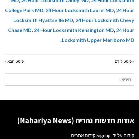
MD
,
24 Hour Locksmith Olney MD
,
24 Hour Locksmith
College Park MD
,
24 Hour Locksmith Laurel MD
,
24 Hour
Locksmith Hyattsville MD
,
24 Hour Locksmith Chevy
Chase MD
,
24 Hour Locksmith Kensington MD
,
24 Hour
.
Locksmith Upper Marlboro MD
« פוסט קודם
פוסט הבא »
חיפוש
עבור:
אודות חדשות נהריה (Nahariya News)
קידום על ידי Signup קידום אתרים