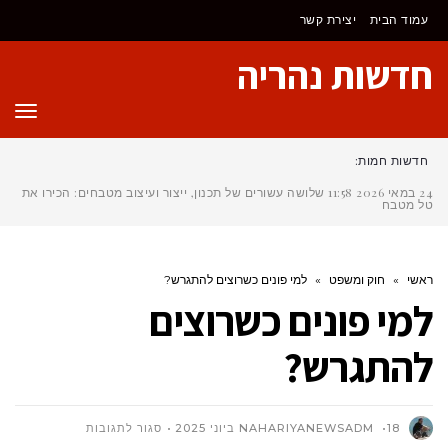
לתוכן
עמוד הבית
יצירת קשר
חדשות נהריה
תפר
חדשות חמות:
24 במאי 2026
11:58
שלושה עשורים של תכנון, ייצור ועיצוב מטבחים: הכירו את
טל מטבחים
ראשי
»
חוק ומשפט
»
למי פונים כשרוצים להתגרש?
למי פונים כשרוצים
להתגרש?
על
18 ביוני 2025
NAHARIYANEWSADM
סגור לתגובות