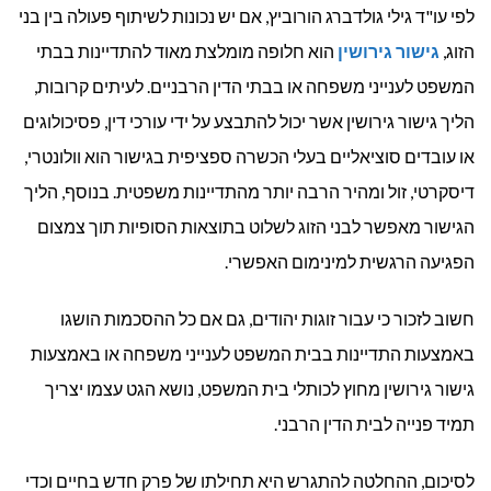
לפי עו"ד גילי גולדברג הורוביץ, אם יש נכונות לשיתוף פעולה בין בני
הזוג,
גישור גירושין
הוא חלופה מומלצת מאוד להתדיינות בבתי
המשפט לענייני משפחה או בבתי הדין הרבניים. לעיתים קרובות,
הליך גישור גירושין אשר יכול להתבצע על ידי עורכי דין, פסיכולוגים
או עובדים סוציאליים בעלי הכשרה ספציפית בגישור הוא וולונטרי,
דיסקרטי, זול ומהיר הרבה יותר מהתדיינות משפטית. בנוסף, הליך
הגישור מאפשר לבני הזוג לשלוט בתוצאות הסופיות תוך צמצום
הפגיעה הרגשית למינימום האפשרי.
חשוב לזכור כי עבור זוגות יהודים, גם אם כל ההסכמות הושגו
באמצעות התדיינות בבית המשפט לענייני משפחה או באמצעות
גישור גירושין מחוץ לכותלי בית המשפט, נושא הגט עצמו יצריך
תמיד פנייה לבית הדין הרבני.
לסיכום, ההחלטה להתגרש היא תחילתו של פרק חדש בחיים וכדי