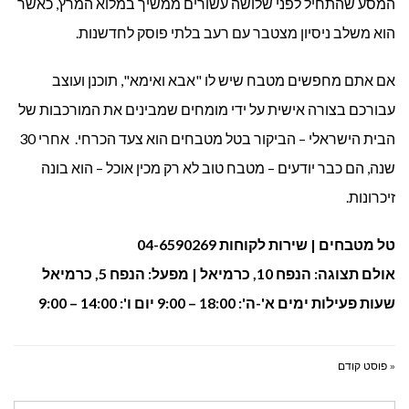
המסע שהתחיל לפני שלושה עשורים ממשיך במלוא המרץ, כאשר
הוא משלב ניסיון מצטבר עם רעב בלתי פוסק לחדשנות.
אם אתם מחפשים מטבח שיש לו "אבא ואימא", תוכנן ועוצב
עבורכם בצורה אישית על ידי מומחים שמבינים את המורכבות של
הבית הישראלי – הביקור בטל מטבחים הוא צעד הכרחי. אחרי 30
שנה, הם כבר יודעים – מטבח טוב לא רק מכין אוכל – הוא בונה
זיכרונות.
טל מטבחים | שירות לקוחות 04-6590269
אולם תצוגה: הנפח 10, כרמיאל | מפעל: הנפח 5, כרמיאל
שעות פעילות ימים א'-ה': 18:00 – 9:00 יום ו': 14:00 – 9:00
« פוסט קודם