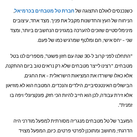
כשנכנסים לאולם התצוגה של
חברת טל מטבחים בכרמיאל
,
הניחוח של העץ והחדשנות מקבל את פניך. מצד אחד, עיצובים
מינימליסטיים שזוכים להערכה במגזינים הנחשבים ביותר, ומצד
שני – יחס אישי, חם ומלטף שמרגיש כמו של פעם.
"התחלנו לפני קרוב ל-30 שנה עם חזון פשוט", מספרים לנו בטל
מטבחים. "רצינו לייצר מטבחים שלא רק נראים טוב ביום ההתקנה,
אלא כאלו שישרדו את המציאות הישראלית – את החגים,
הבישולים האינטנסיביים, הילדים והנכדים. המטבח הוא לא מוזיאון
אלא זירת עבודה, לכן הוא חייב להיות הכי חזק, פונקציונלי ויפה בו
זמנית".
המעבר של טל מטבחים מנגריה מסורתית למפעל מודרני היה
הדרגתי, מחושב ומתוכנן לפרטי פרטים. כיום, המפעל מצויד