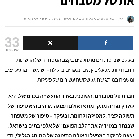
את טל מטבחים
על
24 במאי 2026
NAHARIYANEWSADM
סגור לתגובות
שלושה
33
עשורים
שיתופים
בעולם שבו טרנדים מתחלפים בקצב המסחרר של הרשתות
של
החברתיות, מפעלים קמים ונסגרים בן לילה – יש משהו מרגיע, יציב
תכנון,
ומשמח במותג שחוגג שלושה עשורים של פעילות.
ייצור
חברת טל מטבחים, השוכנת באזור התעשייה בכרמיאל, היא
ועיצוב
לא רק נגריה מתקדמת או אולם תצוגה מרהיב היא סיפור של
מטבחים:
תשוקה לציר, למסילה ולחומר, ובעיקר – סיפור של משפחה
שבנתה במו ידיה את "הלב הפועם" של אלפי בתים בישראל
.
הכירו
יצאנו לביקור במפעל ובאולם התצוגה של המותג הגלילי, כדי