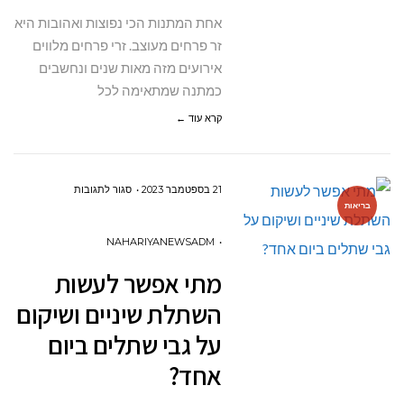
אחת המתנות הכי נפוצות ואהובות היא
זר פרחים מעוצב. זרי פרחים מלווים
אירועים מזה מאות שנים ונחשבים
כמתנה שמתאימה לכל
קרא עוד ←
על
21 בספטמבר 2023
סגור לתגובות
בריאות
מתי
אפשר
NAHARIYANEWSADM
לעשות
מתי אפשר לעשות
השתלת
השתלת שיניים ושיקום
שיניים
על גבי שתלים ביום
ושיקום
אחד?
על
גבי