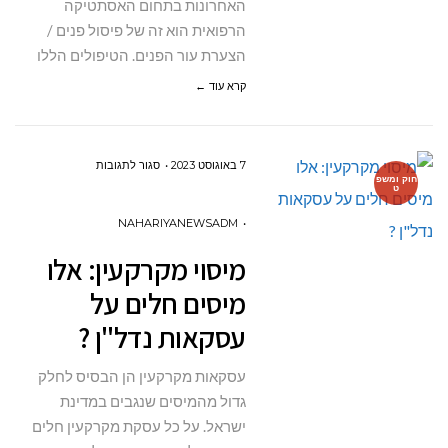
האחרונות בתחום האסתטיקה
הרפואית הוא זה של פיסול פנים /
הצערת עור הפנים. הטיפולים הללו
קרא עוד ←
על
7 באוגוסט 2023
סגור לתגובות
חוק ומשפ
ט
מיסוי
מקרקעין:
NAHARIYANEWSADM
אלו
מיסוי מקרקעין: אלו
מיסים
מיסים חלים על
חלים
עסקאות נדל"ן ?
על
עסקאות
עסקאות מקרקעין הן הבסיס לחלק
נדל"ן
גדול מהמיסים שנגבים במדינת
?
ישראל. על כל עסקת מקרקעין חלים