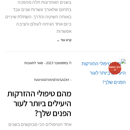
בשנים האחרונות חלה מהפכה
שתלים
בתחום שלאורך עשרות שנים עבד
ביום
באותה השיטה והדרך. השתלת שיניים
אחד?
ביום אחד הגיחה לעולם והציבה
אפשרות
קרא עוד ←
על
11 בספטמבר 2023
סגור לתגובות
חוק ומשפ
ט
מהם
טיפולי
NAHARIYANEWSADM
ההזרקות
מהם טיפולי ההזרקות
היעילים
היעילים ביותר לעור
ביותר
הפנים שלך?
לעור
הפנים
אחד הטיפולים הכי מבוקשים בשנים
שלך?