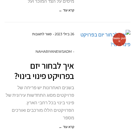
מיסים על הצד המוכר ועל
קרא עוד ←
על
26 ביולי 2023
סגור לתגובות
חוק ומשפ
ט
איך
לבחור
NAHARIYANEWSADM
יזם
איך לבחור יזם
בפרויקט
בפרויקט פינוי בינוי?
פינוי
בינוי?
בשנים האחרונות יש פריחה של
פרויקטים מסוג התחדשות עירונית של
פינוי בינוי בכל רחבי הארץ.
הפרויקטים הללו מורכבים ואורכים
מספר
קרא עוד ←