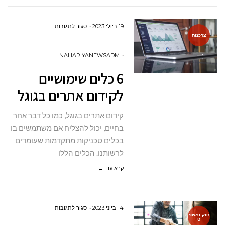
על
19 ביולי 2023
סגור לתגובות
צרכנות
6
כלים
NAHARIYANEWSADM
שימושיים
6 כלים שימושיים
לקידום
לקידום אתרים בגוגל
אתרים
בגוגל
קידום אתרים בגוגל, כמו כל דבר אחר
בחיים, יכול להצליח אם משתמשים בו
בכלים טכניקות מתקדמות שעומדים
לרשותנו. הכלים הללו
קרא עוד ←
על
14 ביוני 2023
סגור לתגובות
חוק ומשפ
ט
איך