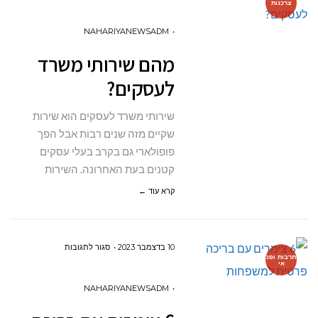
צרכנות
מהם
שירותי
NAHARIYANEWSADM
משרד
מהם שירותי משרד
לעסקים?
לעסקים?
שירותי משרד לעסקים הוא שירות
שקיים מזה שנים רבות אבל הפך
פופולארי גם בקרב בעלי עסקים
קטנים בעת האחרונה. השירות
קרא עוד ←
על
10 בדצמבר 2023
סגור לתגובות
תרבות ופנ
אי
6
צימרים
NAHARIYANEWSADM
עם