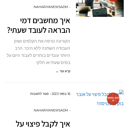
מחשבים
NAHARIYANEWSADM
דמי
איך מחשבים דמי
הבראה
הבראה לעובד שעתי?
לעובד
שעתי?
הקורונה טרפה את הקלפים ושוק
העבודה השתנה ללא היכר. הרב
היותר עובדים בוחרים לעבוד היום על
בסיס שעתי או חלקי
קרא עוד ←
על
16 במאי 2023
סגור לתגובות
חוק ומשפ
ט
איך
לקבל
NAHARIYANEWSADM
פיצוי
איך לקבל פיצוי על
על