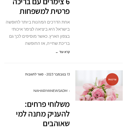
6 צימרים עם בריכה
בריכה
פרטית למשפחות
פרטית
למשפחות
אחת הדרכים המהנות ביותר לחופשה
בישראל היא ביציאה לצימר איכותי
בצפון הארץ. כאשר מוסיפים לכך גם
בריכת שחייה, אז החופשה
קרא עוד ←
על
13 בנובמבר 2023
סגור לתגובות
צרכנות
משלוחי
פרחים:
NAHARIYANEWSADM
להעניק
משלוחי פרחים:
מתנה
להעניק מתנה למי
למי
שאוהבים
שאוהבים